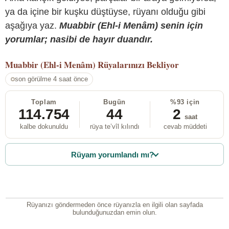
ya da içine bir kuşku düştüyse, rüyanı olduğu gibi
aşağıya yaz.
Muabbir (Ehl-i Menâm) senin için
yorumlar; nasibi de hayır duandır.
Muabbir (Ehl-i Menâm)
Rüyalarınızı Bekliyor
son görülme 4 saat önce
Toplam
Bugün
%93 için
114.754
44
2
saat
kalbe dokunuldu
rüya te’vîl kılındı
cevab müddeti
Rüyam yorumlandı mı?
Rüyanızı göndermeden önce rüyanızla en ilgili olan sayfada
bulunduğunuzdan emin olun.