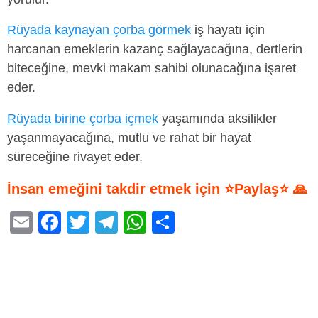
Rüyada kaynayan çorba görmek
iş hayatı için
harcanan emeklerin kazanç sağlayacağına, dertlerin
biteceğine, mevki makam sahibi olunacağına işaret
eder.
Rüyada birine çorba içmek
yaşamında aksilikler
yaşanmayacağına, mutlu ve rahat bir hayat
süreceğine rivayet eder.
İnsan emeğini takdir etmek için ⭐Paylaş⭐ 🙏
E
F
T
T
W
S
m
a
wi
el
h
h
ail
c
tt
e
at
ar
e
er
gr
s
e
b
a
A