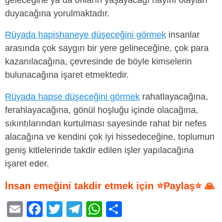
geleceğine ya da onların yaşayacağı hayırlı olayları
duyacağına yorulmaktadır.
Rüyada hapishaneye düşeceğini görmek
insanlar
arasında çok saygın bir yere gelineceğine, çok para
kazanılacağına, çevresinde de böyle kimselerin
bulunacağına işaret etmektedir.
Rüyada hapse düşeceğini görmek
rahatlayacağına,
ferahlayacağına, gönül hoşluğu içinde olacağına,
sıkıntılarından kurtulması sayesinde rahat bir nefes
alacağına ve kendini çok iyi hissedeceğine, toplumun
geniş kitlelerinde takdir edilen işler yapılacağına
işaret eder.
İnsan emeğini takdir etmek için ⭐Paylaş⭐ 🙏
E
F
T
T
W
S