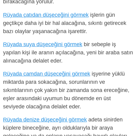
bırakacağına yorulur.
Rüyada çatıdan düşeceğini görmek
işlerin gün
geçtikçe daha iyi bir hal alacağına, sıkıntı getirecek
bazı olaylar yaşanacağına işarettir.
Rüyada suya düşeceğini görmek
bir sebeple iş
yapılan kişi ile aranın açılacağına, yeni bir araba satın
alınacağına delalet eder.
Rüyada camdan düşeceğini görmek
işyerine yüklü
miktarda para sokacağına, sorunlarının ve
sıkıntılarının çok yakın bir zamanda sona ereceğine,
eşler arasındaki uyumun bu dönemde en üst
seviyede olacağına delalet eder.
Rüyada denize düşeceğini görmek
adeta sinirden
küplere bineceğine, ayrı olduklarıyla bir araya