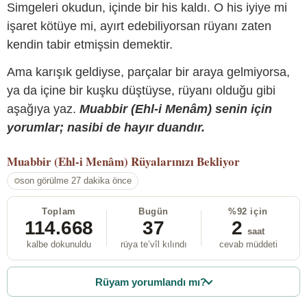
Simgeleri okudun, içinde bir his kaldı. O his iyiye mi
işaret kötüye mi, ayırt edebiliyorsan rüyanı zaten
kendin tabir etmişsin demektir.
Ama karışık geldiyse, parçalar bir araya gelmiyorsa,
ya da içine bir kuşku düştüyse, rüyanı olduğu gibi
aşağıya yaz.
Muabbir (Ehl-i Menâm) senin için
yorumlar; nasibi de hayır duandır.
Muabbir (Ehl-i Menâm)
Rüyalarınızı Bekliyor
son görülme 27 dakika önce
Toplam
Bugün
%92 için
114.668
37
2
saat
kalbe dokunuldu
rüya te’vîl kılındı
cevab müddeti
Rüyam yorumlandı mı?